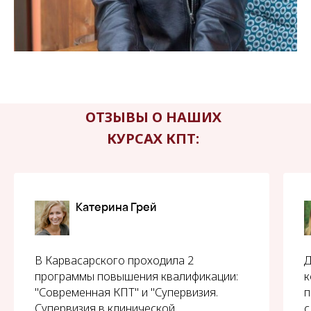
ОТЗЫВЫ О НАШИХ
КУРСАХ КПТ:
​Катерина Грей
В Карвасарского проходила 2
Д
программы повышения квалификации:
к
"Современная КПТ" и "Супервизия.
п
Супервизия в клинической
с