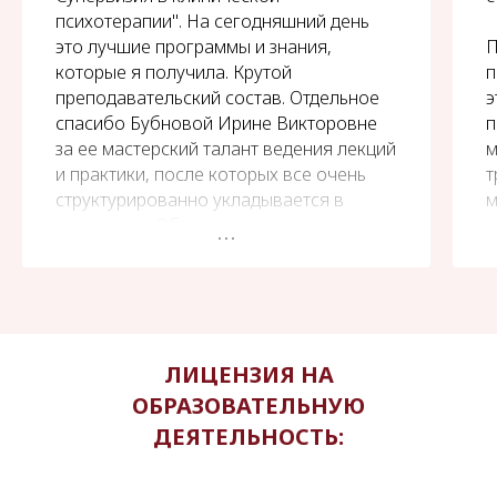
психотерапии". На сегодняшний день
это лучшие программы и знания,
П
которые я получила. Крутой
п
преподавательский состав. Отдельное
э
спасибо Бубновой Ирине Викторовне
п
за ее мастерский талант ведения лекций
м
и практики, после которых все очень
т
структурированно укладывается в
м
головушке. Оба курса практико-
г
ориентированы, после обучения много
Д
техник и знаний, которые сразу можно
п
перенести в свою работу. Обучение
м
проходило дистанционно. У нас
н
сформировались небольшие
и
ЛИЦЕНЗИЯ НА
сообщества коллег по КПТ и
в
ОБРАЗОВАТЕЛЬНУЮ
Супервизиям, с которыми мы общаемся,
делимся полезной информацией и
Н
ДЕЯТЕЛЬНОСТЬ:
помогаем друг другу со сложными
Б
кейсами. Огромное спасибо институту и
п