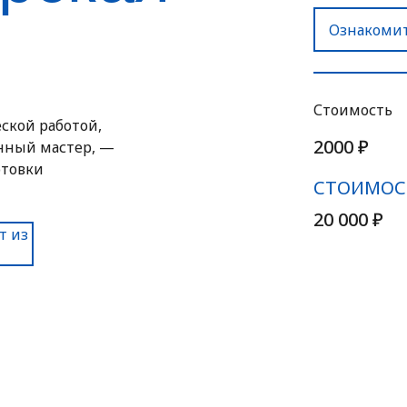
Ознакомит
Стоимость
ской работой,
2000 ₽
анный мастер, —
отовки
СТОИМОСТ
20 000 ₽
т из