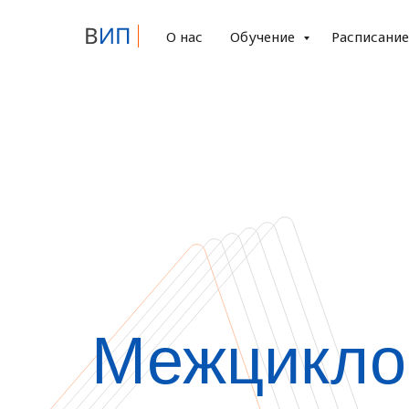
О нас
Обучение
Расписани
Межцикло