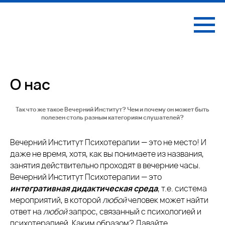
О нас
Так что же такое Вечерний Институт? Чем и почему он может быть
полезен столь разным категориям слушателей?
Вечерний Институт Психотерапии — это не место! И
даже не время, хотя, как вы понимаете из названия,
занятия действительно проходят в вечерние часы.
Вечерний Институт Психотерапии — это
интегративная дидактическая среда
, т.е. система
мероприятий, в которой
любой
человек может найти
ответ на
любой
запрос, связанный с психологией и
психотерапией. Каким образом? Давайте